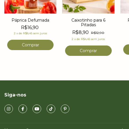
Páprica Defumada
Caixotinho para 6
Pitadas
R$16,90
R$8,90
R$12,90
2
x
de
R$8,45
sem juros
2
x
de
R$4,45
sem juros
Siga-nos