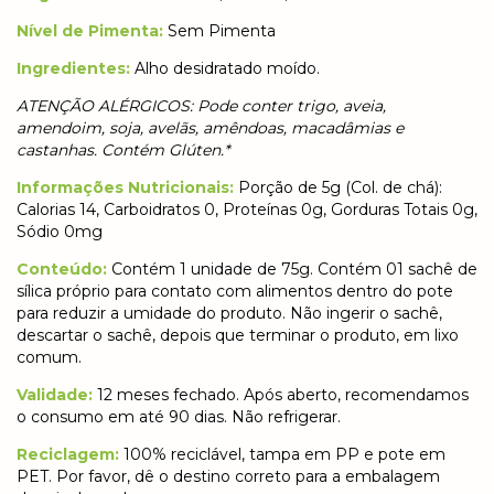
Nível de Pimenta:
Sem Pimenta
Ingredientes:
Alho desidratado moído.
ATENÇÃO ALÉRGICOS: Pode conter trigo, aveia,
amendoim, soja, avelãs, amêndoas, macadâmias e
castanhas. Contém Glúten.*
Informações Nutricionais:
Porção de 5g (Col. de chá):
Calorias 14, Carboidratos 0, Proteínas 0g, Gorduras Totais 0g,
Sódio 0mg
Conteúdo:
Contém 1 unidade de
75g. Contém 01 sachê de
sílica próprio para contato com alimentos dentro do pote
para reduzir a umidade do produto. Não ingerir o sachê,
descartar o sachê, depois que terminar o produto, em lixo
comum.
Validade:
12 meses fechado. Após aberto, recomendamos
o consumo em até 90 dias. Não refrigerar.
Reciclagem:
100% reciclável, tampa em PP e pote em
PET. Por favor, dê o destino correto para a embalagem