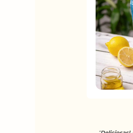
“
Deliciosas!
A