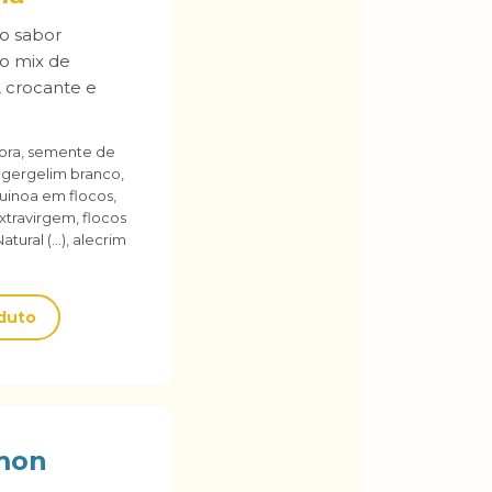
ao sabor
o mix de
, crocante e
ra, semente de
, gergelim branco,
quinoa em flocos,
xtravirgem, flocos
ural (...), alecrim
oduto
mon