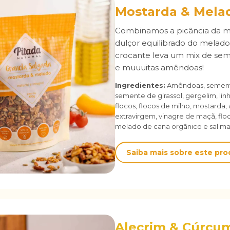
Mostarda & Mela
Combinamos a picância da m
dulçor equilibrado do melado
crocante leva um mix de sem
e muuuitas amêndoas!
Ingredientes:
Amêndoas, sement
semente de girassol, gergelim, lin
flocos, flocos de milho, mostarda, 
extravirgem, vinagre de maçã, floc
melado de cana orgânico e sal ma
Saiba mais sobre este pr
Alecrim & Cúrcu