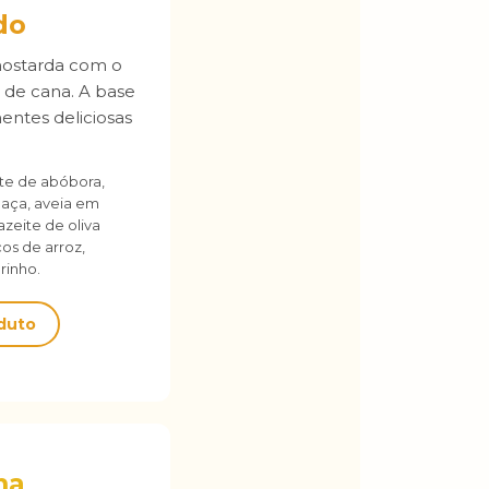
do
ostarda com o
 de cana. A base
entes deliciosas
e de abóbora,
haça, aveia em
azeite de oliva
os de arroz,
rinho.
oduto
ma