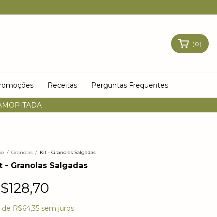
(
0
)
Promoções
Receitas
Perguntas Frequentes
 AMOPITADA
io
/
Granolas
/
Kit - Granolas Salgadas
t - Granolas Salgadas
$128,70
x
de
R$64,35
sem juros