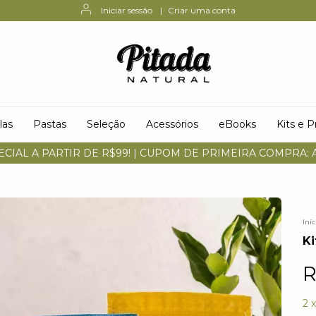
Iniciar sessão
|
Criar uma conta
las
Pastas
Seleção
Acessórios
eBooks
Kits e 
ECIAL A PARTIR DE R$99! | CUPOM DE PRIMEIRA COMPRA:
Iníc
Ki
R
2