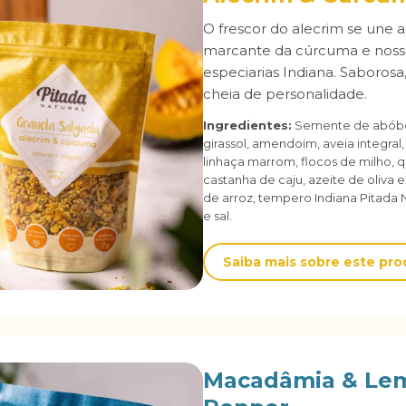
O frescor do alecrim se une 
marcante da cúrcuma e noss
especiarias Indiana. Saborosa
cheia de personalidade.
Ingredientes:
Semente de abóbo
girassol, amendoim, aveia integral
linhaça marrom, flocos de milho, 
castanha de caju, azeite de oliva e
de arroz, tempero Indiana Pitada Nat
e sal.
Saiba mais sobre este pr
Macadâmia & Le