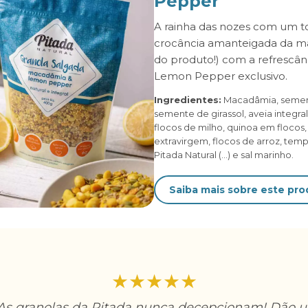
Pepper
A rainha das nozes com um to
crocância amanteigada da 
do produto!) com a refrescân
Lemon Pepper exclusivo.
Ingredientes:
Macadâmia, semen
semente de girassol, aveia integral
flocos de milho, quinoa em flocos, 
extravirgem, flocos de arroz, te
Pitada Natural (...) e sal marinho.
Saiba mais sobre este pr
★★★★★
s granolas da Pitada nunca decepcionam! Dão u