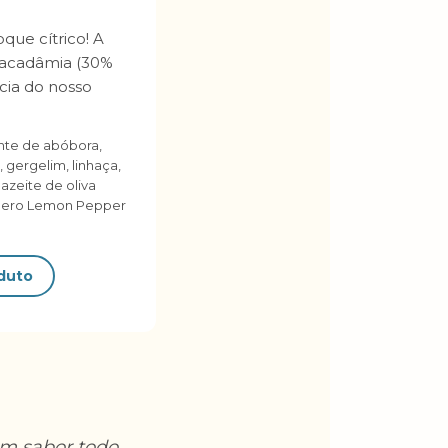
que cítrico! A
macadâmia (30%
cia do nosso
te de abóbora,
, gergelim, linhaça,
azeite de oliva
mpero Lemon Pepper
oduto
m sabor todo