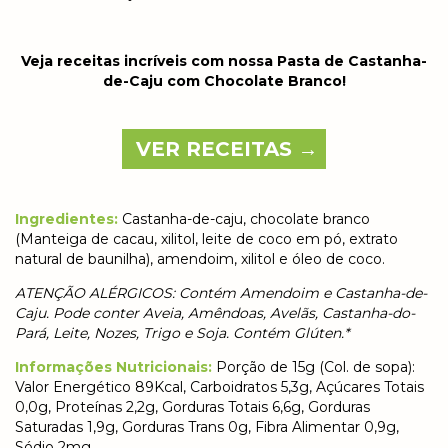
Veja receitas incríveis com nossa Pasta de Castanha-
de-Caju com Chocolate Branco!
VER RECEITAS →
Ingredientes:
Castanha-de-caju, chocolate branco
(Manteiga de cacau, xilitol, leite de coco em pó, extrato
natural de baunilha), amendoim, xilitol e óleo de coco.
ATENÇÃO ALÉRGICOS: Contém Amendoim e Castanha-de-
Caju. Pode conter Aveia, Amêndoas, Avelãs, Castanha-do-
Pará, Leite, Nozes, Trigo e Soja. Contém Glúten.*
Informações Nutricionais:
Porção de 15g (Col. de sopa):
Valor Energético 89Kcal, Carboidratos 5,3g, Açúcares Totais
0,0g, Proteínas 2,2g, Gorduras Totais 6,6g, Gorduras
Saturadas 1,9g, Gorduras Trans 0g, Fibra Alimentar 0,9g,
Sódio 2mg