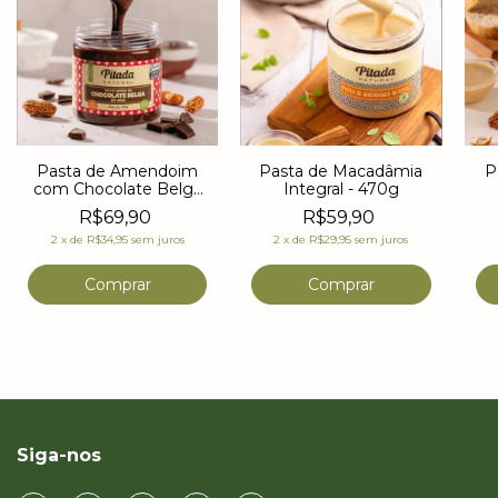
Pasta de Amendoim
Pasta de Macadâmia
P
com Chocolate Belga
Integral - 470g
Zero Açúcar - 470g
R$69,90
R$59,90
2
x
de
R$34,95
sem juros
2
x
de
R$29,95
sem juros
Siga-nos