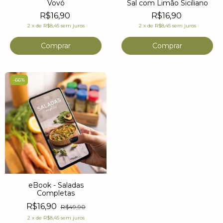
Vovó
Sal com Limão Siciliano
R$16,90
R$16,90
2
x
de
R$8,45
sem juros
2
x
de
R$8,45
sem juros
-
66
%
eBook - Saladas
Completas
R$16,90
R$49,90
2
x
de
R$8,45
sem juros